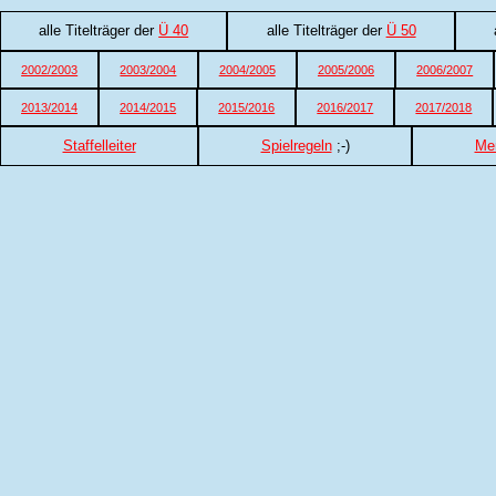
alle Titelträger der
Ü 40
alle Titelträger der
Ü 50
2002/2003
2003/2004
2004/2005
2005/2006
2006/2007
2013/2014
2014/2015
2015/2016
2016/2017
2017/2018
Staffelleiter
Spielregeln
;-)
Me