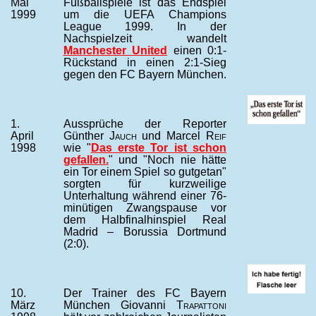
Mai
Fußballspiele ist das Endspiel
1999
um die UEFA Champions
League 1999. In der
Nachspielzeit wandelt
Manchester United
einen 0:1-
Rückstand in einen 2:1-Sieg
gegen den FC Bayern München.
1.
Aussprüche der Reporter
April
Günther
Jauch
und Marcel
Reif
1998
wie "
Das erste Tor ist schon
gefallen.
" und "Noch nie hätte
ein Tor einem Spiel so gutgetan"
sorgten für kurzweilige
Unterhaltung während einer 76-
minütigen Zwangspause vor
dem Halbfinalhinspiel Real
Madrid – Borussia Dortmund
(2:0).
10.
Der Trainer des FC Bayern
März
München Giovanni
Trapattoni