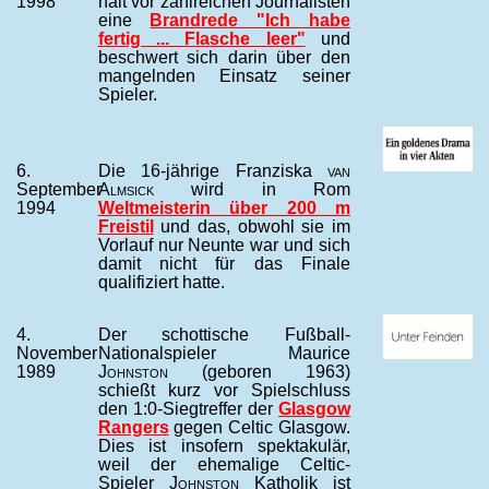
1998
hält vor zahlreichen Journalisten
eine
Brandrede "Ich habe
fertig ... Flasche leer"
und
beschwert sich darin über den
mangelnden Einsatz seiner
Spieler.
6.
Die 16-jährige Franziska
van
September
Almsick
wird in Rom
1994
Weltmeisterin über 200 m
Freistil
und das, obwohl sie im
Vorlauf nur Neunte war und sich
damit nicht für das Finale
qualifiziert hatte.
4.
Der schottische Fußball-
November
Nationalspieler Maurice
1989
Johnston
(geboren 1963)
schießt kurz vor Spielschluss
den 1:0-Siegtreffer der
Glasgow
Rangers
gegen Celtic Glasgow.
Dies ist insofern spektakulär,
weil der ehemalige Celtic-
Spieler
Johnston
Katholik ist