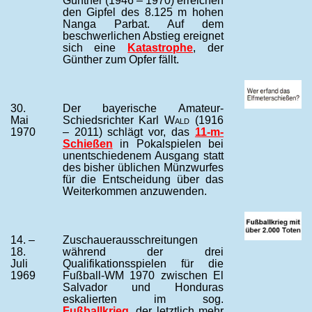
Günther (1946 – 1970) erreichen
den Gipfel des 8.125 m hohen
Nanga Parbat. Auf dem
beschwerlichen Abstieg ereignet
sich eine
Katastrophe
, der
Günther zum Opfer fällt.
30.
Der bayerische Amateur-
Mai
Schiedsrichter Karl
Wald
(1916
1970
– 2011) schlägt vor, das
11-m-
Schießen
in Pokalspielen bei
unentschiedenem Ausgang statt
des bisher üblichen Münzwurfes
für die Entscheidung über das
Weiterkommen anzuwenden.
14. –
Zuschauerausschreitungen
18.
während der drei
Juli
Qualifikationsspielen für die
1969
Fußball-WM 1970 zwischen El
Salvador und Honduras
eskalierten im sog.
Fußballkrieg
, der letztlich mehr