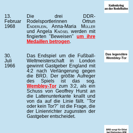
13.
Die drei DDR-
Februar
Rodelsportlerinnen Ortrun
1968
Enderlein
, Anna-Maria
Müller
und Angela
Knösel
werden mit
fingierten "Beweisen"
um ihre
Medaillen betrogen
.
30.
Das Endspiel um die Fußball-
Juli
Weltmeisterschaft in London
1966
gewinnt Gastgeber England mit
4:2 nach Verlängerung gegen
die BRD. Der größte Aufreger
des Spiels ist das sog.
Wembley-Tor
zum 3:2, als ein
Schuss von Geoffrey Hurst an
die Lattenunterkante knallt und
von da auf die Linie fällt. "Tor
oder kein Tor?" ist die Frage, die
der Linienrichter zugunsten der
Gastgeber entscheidet.