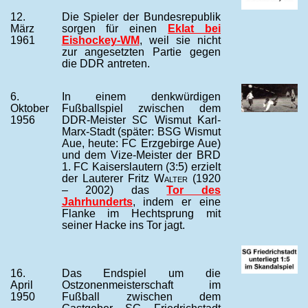
12.
Die Spieler der Bundesrepublik
März
sorgen für einen
Eklat bei
1961
Eishockey-WM
, weil sie nicht
zur angesetzten Partie gegen
die DDR antreten.
6.
In einem denkwürdigen
Oktober
Fußballspiel zwischen dem
1956
DDR-Meister SC Wismut Karl-
Marx-Stadt (später: BSG Wismut
Aue, heute: FC Erzgebirge Aue)
und dem Vize-Meister der BRD
1. FC Kaiserslautern (3:5) erzielt
der Lauterer Fritz
Walter
(1920
– 2002) das
Tor des
Jahrhunderts
, indem er eine
Flanke im Hechtsprung mit
seiner Hacke ins Tor jagt.
16.
Das Endspiel um die
April
Ostzonenmeisterschaft im
1950
Fußball zwischen dem