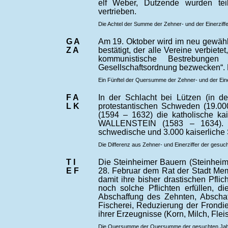
elf Weber, Dutzende wurden tei
vertrieben.
Die Achtel der Summe der Zehner- und der Einerziffe
G A
Am 19. Oktober wird im neu gewähl
Z A
bestätigt, der alle Vereine verbiete
kommunistische Bestrebunge
Gesellschaftsordnung bezwecken“. D
Ein Fünftel der Quersumme der Zehner- und der Einer
F A
In der Schlacht bei Lützen (in 
L K
protestantischen Schweden (19.00
(1594 – 1632) die katholische ka
WALLENSTEIN
(1583 – 1634).
schwedische und 3.000 kaiserliche 
Die Differenz aus Zehner- und Einerziffer der gesuc
T I
Die Steinheimer Bauern (Steinheim
E F
28. Februar dem Rat der Stadt Me
damit ihre bisher drastischen Pfl
noch solche Pflichten erfüllen, di
Abschaffung des Zehnten, Abschaf
Fischerei, Reduzierung der Frondi
ihrer Erzeugnisse (Korn, Milch, Fleis
Die Quersumme der Quersumme der gesuchten Jahres