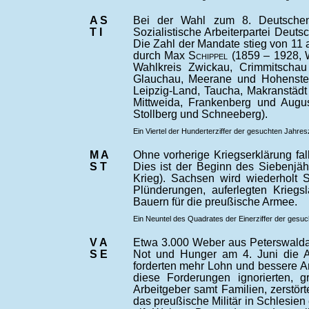
A S
Bei der Wahl zum 8. Deutschen
T I
Sozialistische Arbeiterpartei Deut
Die Zahl der Mandate stieg von 11 
durch Max
Schippel
(1859 – 1928, 
Wahlkreis Zwickau, Crimmitscha
Glauchau, Meerane und Hohenstein
Leipzig-Land, Taucha, Makranstäd
Mittweida, Frankenberg und Augu
Stollberg und Schneeberg).
Ein Viertel der Hunderterziffer der gesuchten Jahres
M A
Ohne vorherige Kriegserklärung fa
S T
Dies ist der Beginn des Siebenjäh
Krieg). Sachsen wird wiederholt S
Plünderungen, auferlegten Kriegs
Bauern für die preußische Armee.
Ein Neuntel des Quadrates der Einerziffer der gesuc
V A
Etwa 3.000 Weber aus Peterswalda
S E
Not und Hunger am 4. Juni die Ar
forderten mehr Lohn und bessere Ar
diese Forderungen ignorierten, g
Arbeitgeber samt Familien, zerstö
das preußische Militär in Schlesien