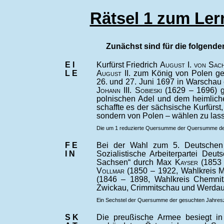
Rätsel 1 zum Lern
Zunächst sind für die folgende
E I
Kurfürst Friedrich
August I. von Sac
L E
August II.
zum König von Polen ge
26. und 27. Juni 1697 in Warschau
Johann III. Sobieski
(1629 – 1696) g
polnischen Adel und dem heimliche
schaffte es der sächsische Kurfürst
sondern von Polen – wählen zu las
Die um 1 reduzierte Quersumme der Quersumme der g
F E
Bei der Wahl zum 5. Deutschen 
I N
Sozialistische Arbeiterpartei Deu
Sachsen“ durch Max
Kayser
(1853
Vollmar
(1850 – 1922, Wahlkreis 
(1846 – 1898, Wahlkreis Chemni
Zwickau, Crimmitschau und Werdau
Ein Sechstel der Quersumme der gesuchten Jahreszah
S K
Die preußische Armee besiegt in