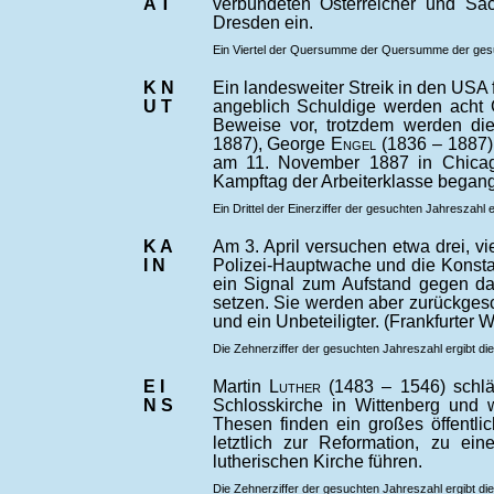
A T
verbündeten Österreicher und Sa
Dresden ein.
Ein Viertel der Quersumme der Quersumme der gesuc
K N
Ein landesweiter Streik in den USA 
U T
angeblich Schuldige werden acht G
Beweise vor, trotzdem werden d
1887), George
Engel
(1836 – 1887)
am 11. November 1887 in Chicago
Kampftag der Arbeiterklasse began
Ein Drittel der Einerziffer der gesuchten Jahreszahl 
K A
Am 3. April versuchen etwa drei, v
I N
Polizei-Hauptwache und die Konsta
ein Signal zum Aufstand gegen da
setzen. Sie werden aber zurückgesc
und ein Unbeteiligter. (Frankfurter
Die Zehnerziffer der gesuchten Jahreszahl ergibt di
E I
Martin
Luther
(1483 – 1546) schl
N S
Schlosskirche in Wittenberg und 
Thesen finden ein großes öffentli
letztlich zur Reformation, zu ei
lutherischen Kirche führen.
Die Zehnerziffer der gesuchten Jahreszahl ergibt di